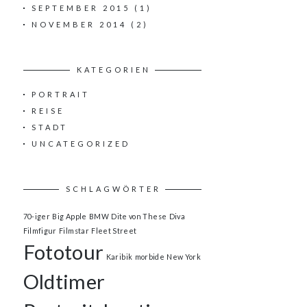
SEPTEMBER 2015
(1)
NOVEMBER 2014
(2)
KATEGORIEN
PORTRAIT
REISE
STADT
UNCATEGORIZED
SCHLAGWÖRTER
70-iger
Big Apple
BMW
Dite von These
Diva
Filmfigur
Filmstar
Fleet Street
Fototour
Karibik
morbide
New York
Oldtimer