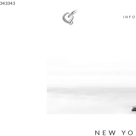
343343
INF
NEW YO