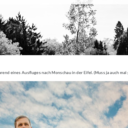
end eines Ausfluges nach Monschau in der Eifel. (Muss ja auch mal g